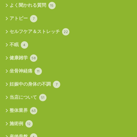
よく聞かれる質問
15
アトピー
7
セルフケア＆ストレッチ
22
不眠
4
健康雑学
58
坐骨神経痛
11
妊娠中の身体の不調
7
当店について
51
整体業界
63
施術例
12
産後骨盤
4