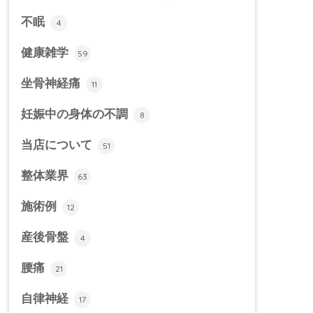
不眠
4
健康雑学
59
坐骨神経痛
11
妊娠中の身体の不調
8
当店について
51
整体業界
63
施術例
12
産後骨盤
4
腰痛
21
自律神経
17