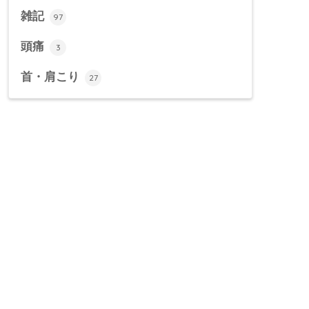
雑記
97
頭痛
3
首・肩こり
27