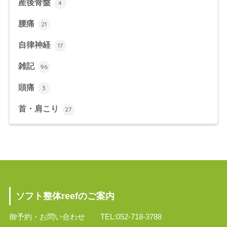
産後骨盤
4
腰痛
21
自律神経
17
雑記
96
頭痛
3
首・肩こり
27
ソフト整体reefのご案内
御予約・お問い合わせ TEL:052-718-3788