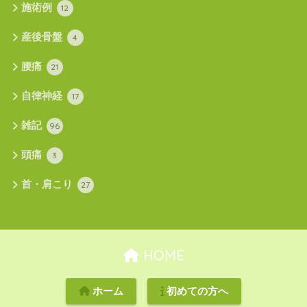
施術例
12
産後骨盤
4
腰痛
21
自律神経
17
雑記
96
頭痛
3
首・肩こり
27
HOME
ホーム
初めての方へ