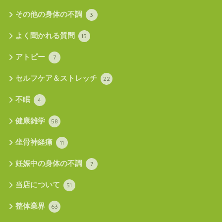
その他の身体の不調
3
よく聞かれる質問
15
アトピー
7
セルフケア＆ストレッチ
22
不眠
4
健康雑学
58
坐骨神経痛
11
妊娠中の身体の不調
7
当店について
51
整体業界
63