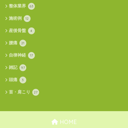
整体業界
63
施術例
12
産後骨盤
4
腰痛
21
自律神経
17
雑記
97
頭痛
3
首・肩こり
27
HOME