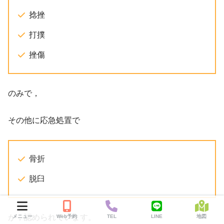
捻挫
打撲
挫傷
のみで，
その他に応急処置で
骨折
脱臼
が，認められています。
メニュー
Web予約
TEL
LINE
地図