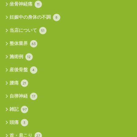
坐骨神経痛
11
妊娠中の身体の不調
8
当店について
51
整体業界
63
施術例
12
産後骨盤
4
腰痛
21
自律神経
17
雑記
97
頭痛
3
首・肩こり
27