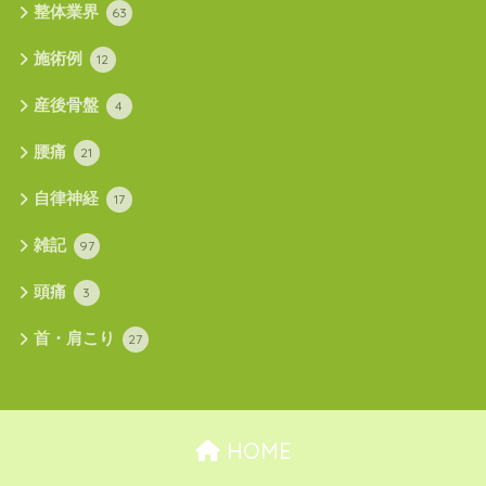
整体業界
63
施術例
12
産後骨盤
4
腰痛
21
自律神経
17
雑記
97
頭痛
3
首・肩こり
27
HOME