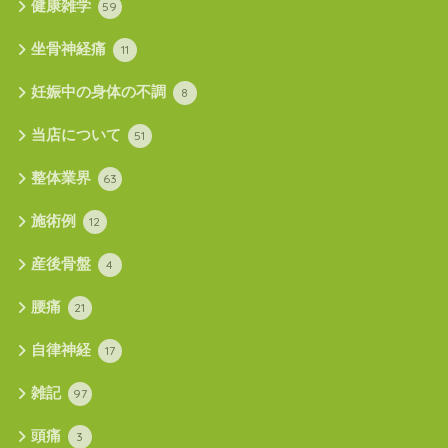
健康雑学
59
坐骨神経痛
11
妊娠中の身体の不調
8
当店について
51
整体業界
63
施術例
12
産後骨盤
4
腰痛
21
自律神経
17
雑記
97
頭痛
3