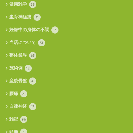
健康雑学
58
坐骨神経痛
11
妊娠中の身体の不調
7
当店について
51
整体業界
63
施術例
12
産後骨盤
4
腰痛
21
自律神経
17
雑記
96
頭痛
3