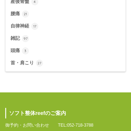
産後骨盤
4
腰痛
21
自律神経
17
雑記
97
頭痛
3
首・肩こり
27
ソフト整体reefのご案内
御予約・お問い合わせ TEL:052-718-3788