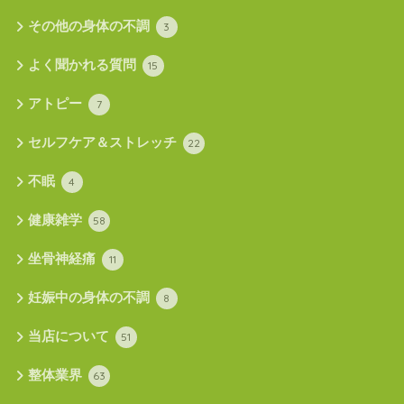
その他の身体の不調
3
よく聞かれる質問
15
アトピー
7
セルフケア＆ストレッチ
22
不眠
4
健康雑学
58
坐骨神経痛
11
妊娠中の身体の不調
8
当店について
51
整体業界
63