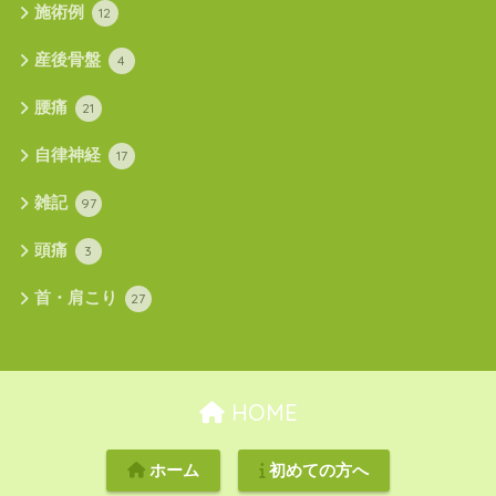
施術例
12
産後骨盤
4
腰痛
21
自律神経
17
雑記
97
頭痛
3
首・肩こり
27
HOME
ホーム
初めての方へ